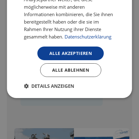
Sicherheits-/Gefahrstoffschränken
möglicherweise mit anderen
Wir sind nun offiziell befähigte Person zur
Informationen kombinieren, die Sie ihnen
Prüfung von Sicherheits- und
bereitgestellt haben oder die sie im
Gefahrstoffschränken. Damit bieten wir
Rahmen Ihrer Nutzung ihrer Dienste
Ihnen nicht nur Prüfungen nach BetrSichV
gesammelt haben.
Datenschutzerklärung
und TRGS, sondern verbinden dies direkt
mit einem strukturierten
ALLE AKZEPTIEREN
Gefahrstoffmanagement – für Sicherheit,
Nachweisführung und effiziente Abläufe.
ALLE ABLEHNEN
DETAILS ANZEIGEN
Timo Niedling
26.08.2025
•
3
Minuten Lesezeit