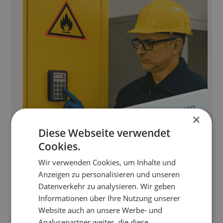
×
Diese Webseite verwendet
Cookies.
Wir verwenden Cookies, um Inhalte und
Anzeigen zu personalisieren und unseren
Datenverkehr zu analysieren. Wir geben
Neuigkeiten von ArSiK
Informationen über Ihre Nutzung unserer
Website auch an unsere Werbe- und
Befähigte Person zur Prüfung von
Analysepartner weiter, die diese