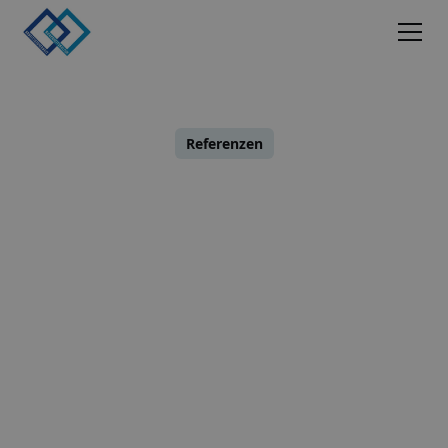
Referenzen
SiBe STEAG Power
GmbH - Bergkamen
Victoria Kauke
21.07.2025
•
5
Minuten Lesezeit