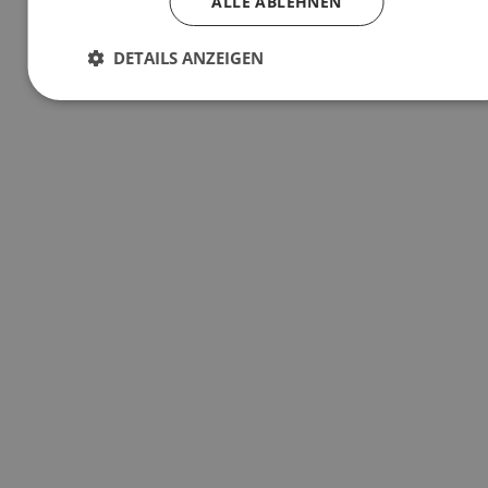
ALLE ABLEHNEN
Einsatzort
DETAILS ANZEIGEN
Betriebliches Gesundheitsmanagement (BGM)
Preis auf Anfrage