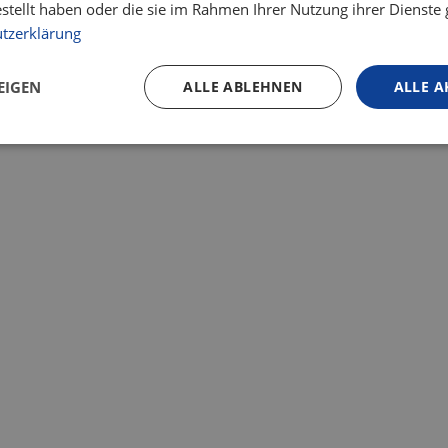
estellt haben oder die sie im Rahmen Ihrer Nutzung ihrer Dienst
tzerklärung
EIGEN
ALLE ABLEHNEN
ALLE A
Weniger Fehler –
Sicherheit & Verlä
Mit dem richtigen Ve
für menschliche
Leistungsgrenzen k
Arbeitsbedingungen 
und kritische Fehler
deutlich reduziert w