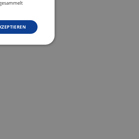
e gesammelt
KZEPTIEREN
 mehr
Motivierte Mitarbeitende
sslichkeit
durch faire Bedingungen
rständnis
Human Performance fördert
eine respektvolle,
önnen
fehlerfreundliche
optimiert
Unternehmenskultur – in der
quellen
Mitarbeitende Verantwortung
erden.
übernehmen und sich aktiv