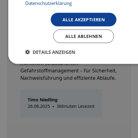
Datenschutzerklärung
Befähigte Person zur Prüfung von
Sicherheits-/Gefahrstoffschränken
ALLE AKZEPTIEREN
Wir sind nun offiziell befähigte Person zur
Prüfung von Sicherheits- und
ALLE ABLEHNEN
Gefahrstoffschränken. Damit bieten wir
Ihnen nicht nur Prüfungen nach BetrSichV
DETAILS ANZEIGEN
und TRGS, sondern verbinden dies direkt
mit einem strukturierten
Gefahrstoffmanagement – für Sicherheit,
Nachweisführung und effiziente Abläufe.
Timo Niedling
26.08.2025
•
3
Minuten Lesezeit