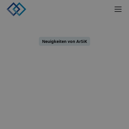
Neuigkeiten von ArSiK
higte Person zur Prüfun
erheits-/Gefahrstoffschr
Timo Niedling
26.08.2025
•
3
Minuten Lesezeit