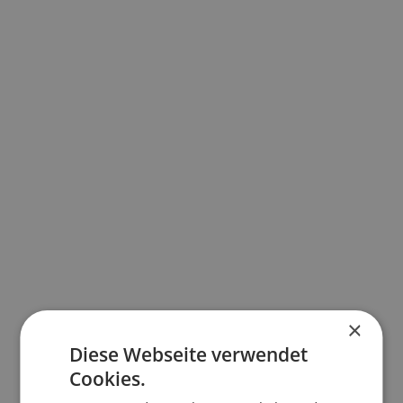
SiFa-Qualifikation
ASiG
DGUV V2
Gefährdungsbeurteilungen
×
Mobilität/Travel
30–50 %
Diese Webseite verwendet
Cookies.